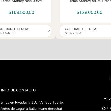
Termo Stanley rosa 095ml
Termo Stanley 591ml1 ros
$
168.500,00
$
128.000,00
INFO DE CONTACTO
P
ramos en Rivadavia 158 (Venado Tuerto,
Ca
(Antes de llegar a Italia, mano derecha)