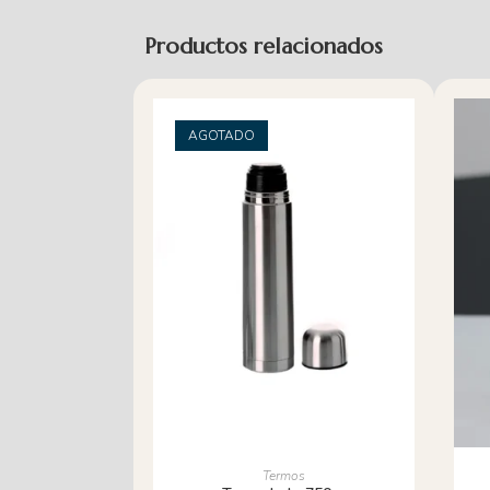
Productos relacionados
AGOTADO
LEER MÁS
Termos