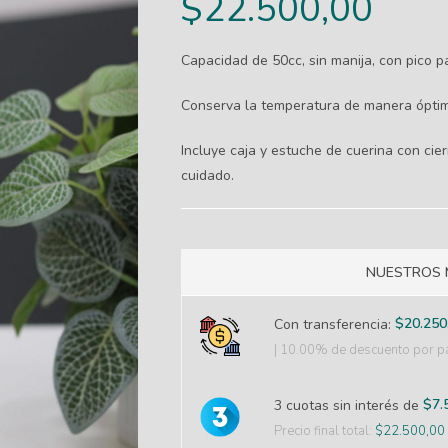
$
22.500,00
Capacidad de 50cc, sin manija, con pico p
Conserva la temperatura de manera óptim
Incluye caja y estuche de cuerina con cie
cuidado.
NUESTROS 
$
20.250
Con transferencia:
| 10.00% de descuento
por pa
$
7.
3 cuotas sin interés de
Precio final total:
$
22.500,00