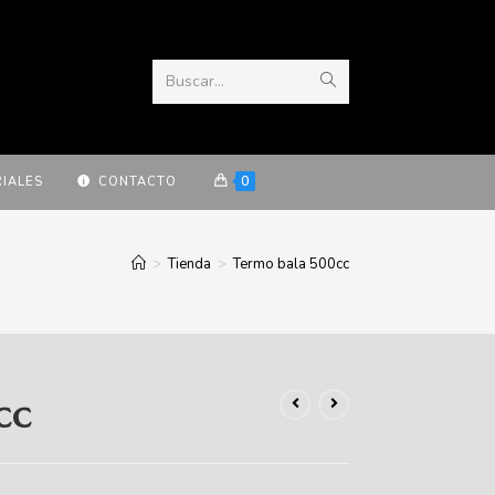
Buscar...
0
IALES
CONTACTO
>
Tienda
>
Termo bala 500cc
cc