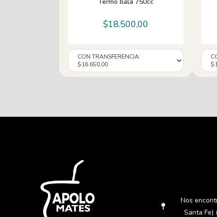
Termo bala 750cc
$
18.500,00
Nos encont
Santa Fe) 