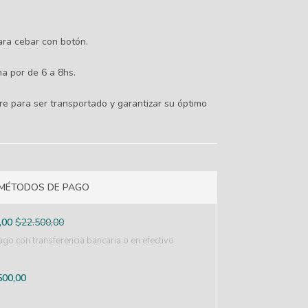
ara cebar con botón.
a por de 6 a 8hs.
rre para ser transportado y garantizar su óptimo
MÉTODOS DE PAGO
,00
$
22.500,00
go con transferencia bancaria o en efectivo
500,00