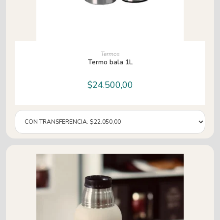
LEER MÁS
Termos
Termo bala 1L
$
24.500,00