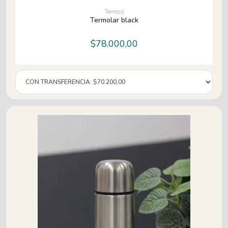
AÑADIR AL CARRITO
Termos
Termolar black
$
78.000,00