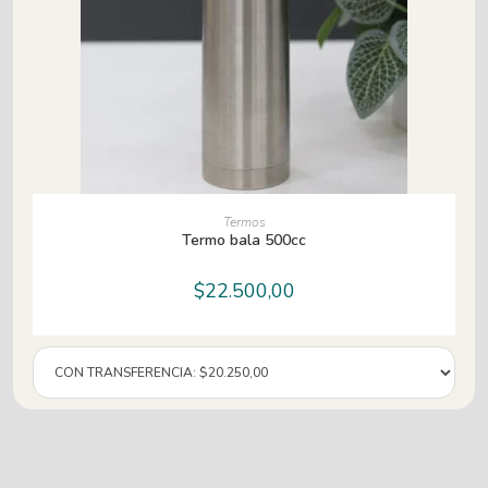
AÑADIR AL CARRITO
Termos
Termo bala 500cc
$
22.500,00