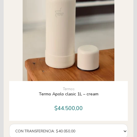
AÑADIR AL CARRITO
Termos
Termo Apolo clasic 1L – cream
$
44.500,00