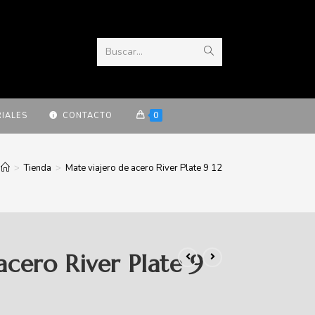
Buscar...
0
IALES
CONTACTO
>
Tienda
>
Mate viajero de acero River Plate 9 12
acero River Plate 9