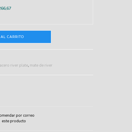
266,67
 AL CARRITO
acero river plate
,
mate de river
omendar por correo
este producto