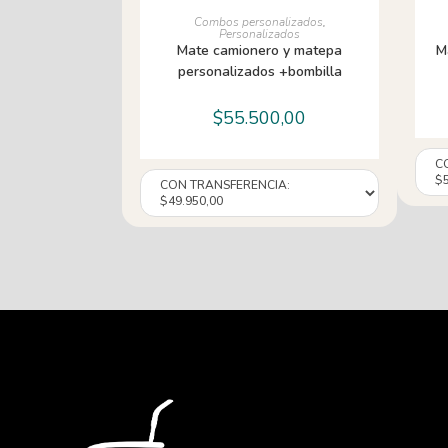
AÑADIR AL CARRITO
Combos personalizados
,
Personalizados
Mate camionero y matepa
M
personalizados +bombilla
$
55.500,00