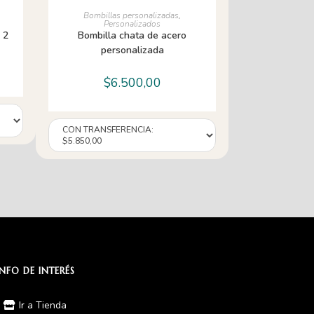
AÑADIR AL CARRITO
Bombillas personalizadas
,
Personalizados
 2
Bombilla chata de acero
personalizada
$
6.500,00
INFO DE INTERÉS
Ir a Tienda