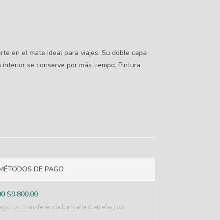
rte en el mate ideal para viajes. Su doble capa
interior se conserve por más tiempo. Pintura
MÉTODOS DE PAGO
00
$
9.800,00
go con transferencia bancaria o en efectivo