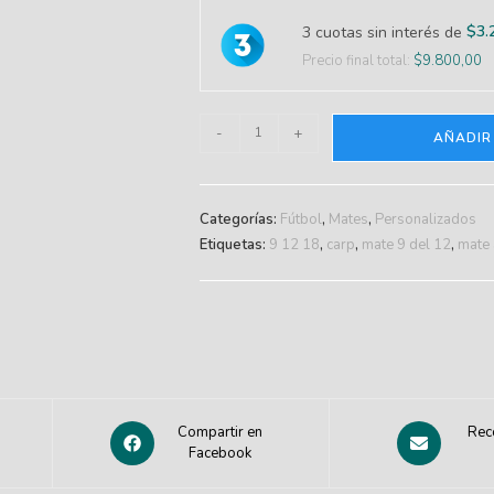
$
3.
3 cuotas sin interés de
Precio final total:
$
9.800,00
-
+
AÑADIR
Categorías:
Fútbol
,
Mates
,
Personalizados
Etiquetas:
9 12 18
,
carp
,
mate 9 del 12
,
mate 
Compartir en
Rec
Facebook