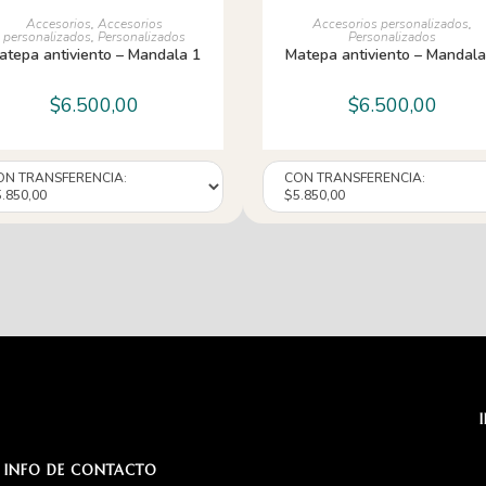
AÑADIR AL CARRITO
AÑADIR AL CARRITO
Accesorios
,
Accesorios
Accesorios personalizados
,
personalizados
,
Personalizados
Personalizados
atepa antiviento – Mandala 1
Matepa antiviento – Mandala
$
6.500,00
$
6.500,00
INFO DE CONTACTO