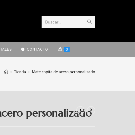
Buscar...
0
IALES
CONTACTO
>
Tienda
>
Mate copita de acero personalizado
acero personalizado