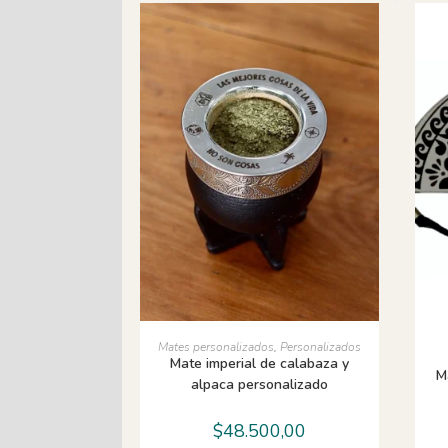
AÑADIR AL CARRITO
Mates personalizados
,
Personalizados
Mate imperial de calabaza y
M
alpaca personalizado
$
48.500,00