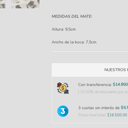
MEDIDAS DEL MATE:
Altura: 9,5cm
Ancho de la boca: 7,5cm.
NUESTROS 
$
14.850
Con transferencia:
| 10.00% de descuento
por pa
$
5.
3 cuotas sin interés de
Precio final total:
$
16.500,00