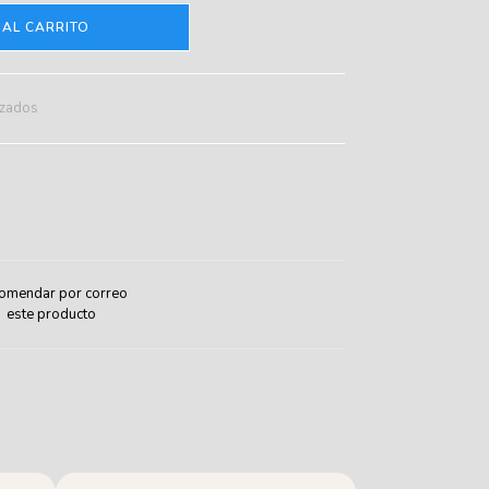
 AL CARRITO
izados
omendar por correo
este producto