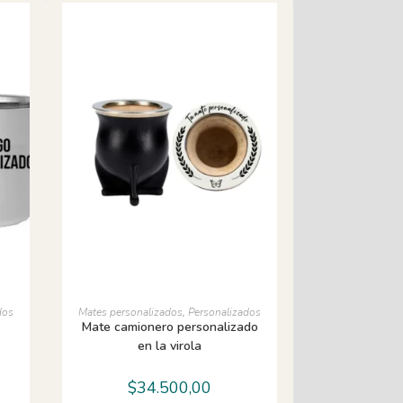
AÑADIR AL CARRITO
dos
Mates personalizados
,
Personalizados
Mate camionero personalizado
en la virola
$
34.500,00