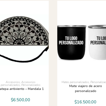
AÑADIR AL CARRITO
AÑADIR AL CARRITO
Accesorios
,
Accesorios
Mates personalizados
,
Personaliza
personalizados
,
Personalizados
Mate viajero de acero
atepa antiviento – Mandala 1
personalizado
$
6.500,00
$
16.500,00