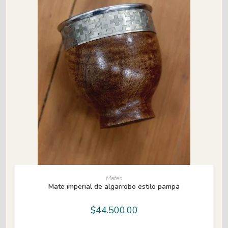
AÑADIR AL CARRITO
Mates
Mate imperial de algarrobo estilo pampa
$
44.500,00