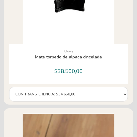
AÑADIR AL CARRITO
Mates
Mate torpedo de alpaca cincelada
$
38.500,00