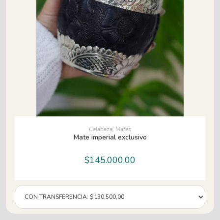
AÑADIR AL CARRITO
Calabaza
,
Mates
Mate imperial exclusivo
$
145.000,00