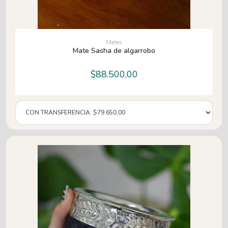
AÑADIR AL CARRITO
Mates
Mate Sasha de algarrobo
$
88.500,00