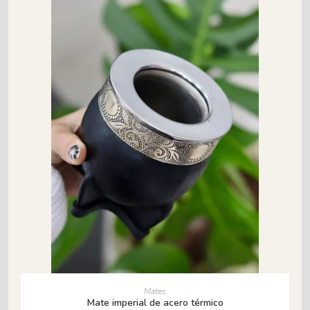
AÑADIR AL CARRITO
Mates
Mate imperial de acero térmico