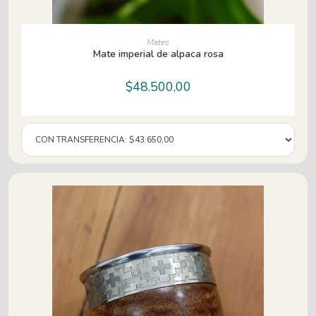
AÑADIR AL CARRITO
Mates
Mate imperial de alpaca rosa
$
48.500,00