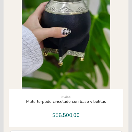
AÑADIR AL CARRITO
Mates
Mate torpedo cincelado con base y bolitas
$
58.500,00