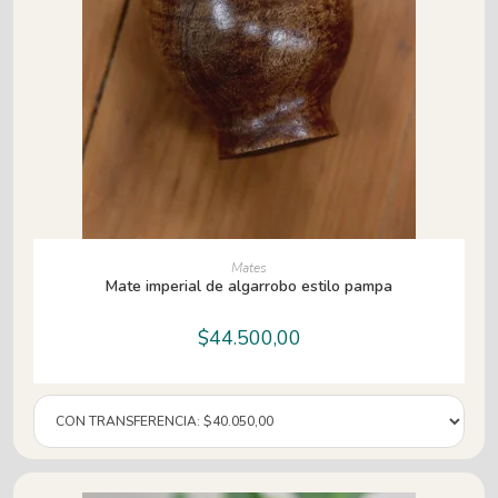
AÑADIR AL CARRITO
Mates
Mate imperial de algarrobo estilo pampa
$
44.500,00