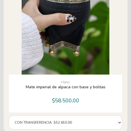
AÑADIR AL CARRITO
Mates
Mate imperial de alpaca con base y bolitas
$
58.500,00