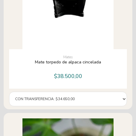
AÑADIR AL CARRITO
Mates
Mate torpedo de alpaca cincelada
$
38.500,00