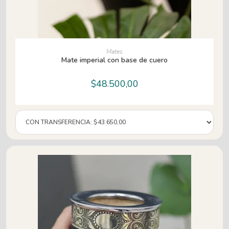
AÑADIR AL CARRITO
Mates
Mate imperial con base de cuero
$
48.500,00