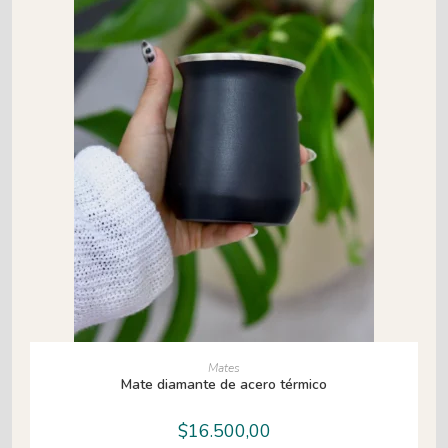
AÑADIR AL CARRITO
Mates
Mate diamante de acero térmico
$
16.500,00