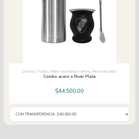
AÑADIR AL CARRITO
Combos
,
Fútbol
,
Mate + bombilla + termo
,
Personalizados
Combo acero • River Plate
$
44.500,00