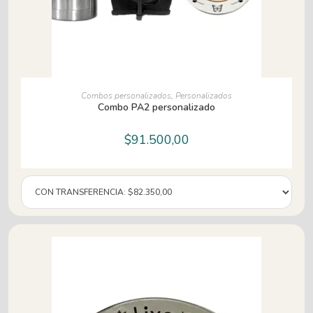
AÑADIR AL CARRITO
Combos personalizados
,
Personalizados
Combo PA2 personalizado
$
91.500,00