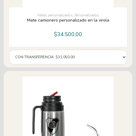
AÑADIR AL CARRITO
Mates personalizados
,
Personalizados
Mate camionero personalizado en la virola
$
34.500,00