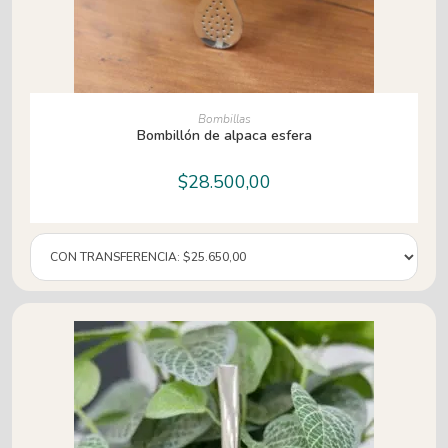
AÑADIR AL CARRITO
Bombillas
Bombillón de alpaca esfera
$
28.500,00