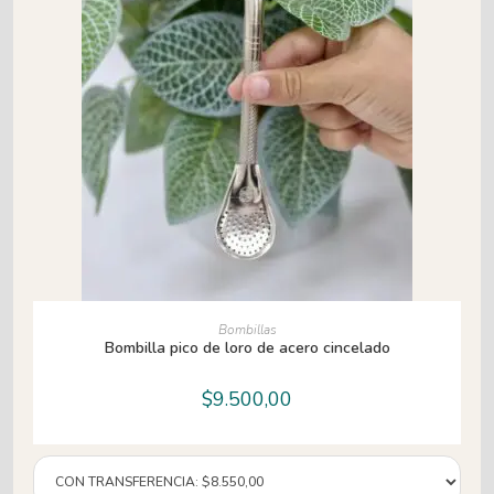
AÑADIR AL CARRITO
Bombillas
Bombilla pico de loro de acero cincelado
$
9.500,00