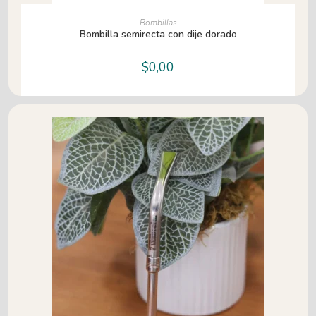
LEER MÁS
Bombillas
Bombilla semirecta con dije dorado
$
0,00