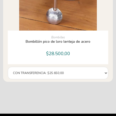
AÑADIR AL CARRITO
Bombillas
Bombillón pico de loro lenteja de acero
$
28.500,00