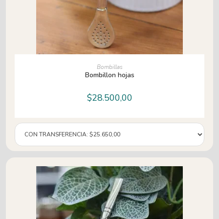
AÑADIR AL CARRITO
Bombillas
Bombillon hojas
$
28.500,00