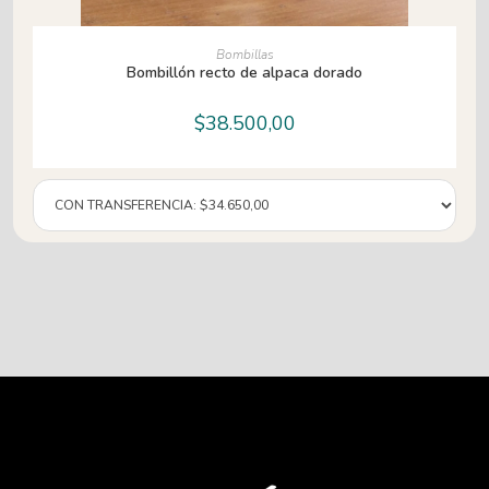
AÑADIR AL CARRITO
Bombillas
Bombillón recto de alpaca dorado
$
38.500,00