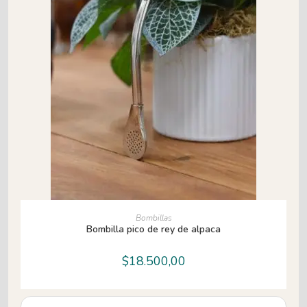
AÑADIR AL CARRITO
Bombillas
Bombilla pico de rey de alpaca
$
18.500,00