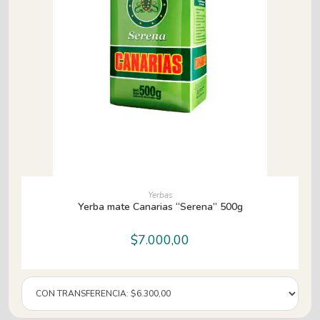
LEER MÁS
Yerbas
Yerba mate Canarias “Serena” 500g
$
7.000,00