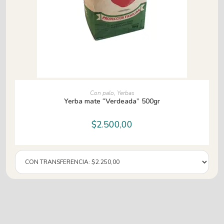
LEER MÁS
Con palo
,
Yerbas
Yerba mate “Verdeada” 500gr
$
2.500,00