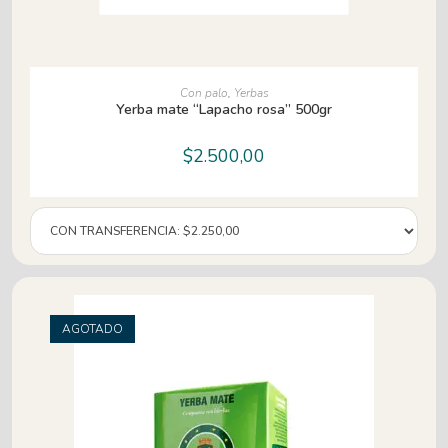
LEER MÁS
Con palo
,
Yerbas
Yerba mate “Lapacho rosa” 500gr
$
2.500,00
AGOTADO