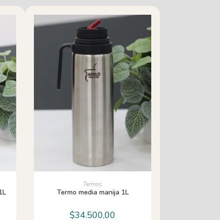
AÑADIR AL CARRITO
Termos
1L
Termo media manija 1L
$
34.500,00