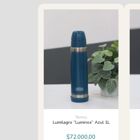
AÑADIR AL CARRITO
Termos
Lumilagro “Luminox” Azul 1L
$
72.000,00