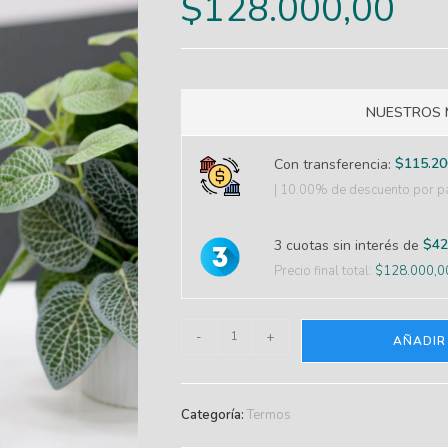
$
128.000,00
NUESTROS 
$
115.20
Con transferencia:
| 10.00% de descuento
por pa
$
42
3 cuotas sin interés de
Precio final total:
$
128.000,0
-
+
AÑADIR
Categoría:
Termos