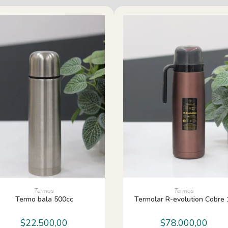
AÑADIR AL CARRITO
AÑADIR AL CARRITO
Termos
Termos
Termo bala 500cc
Termolar R-evolution Cobre 
$
22.500,00
$
78.000,00