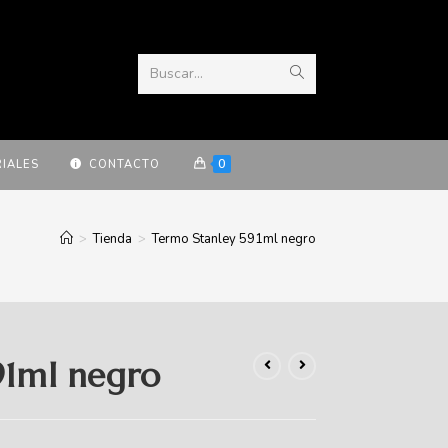
Buscar...
0
IALES
CONTACTO
>
Tienda
>
Termo Stanley 591ml negro
91ml negro