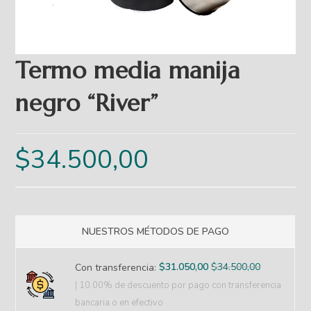
Termo media manija
negro “River”
$
34.500,00
NUESTROS MÉTODOS DE PAGO
$
31.050,00
$
34.500,00
Con transferencia:
| 10.00% de descuento
por pago con transferencia
bancaria o en efectivo