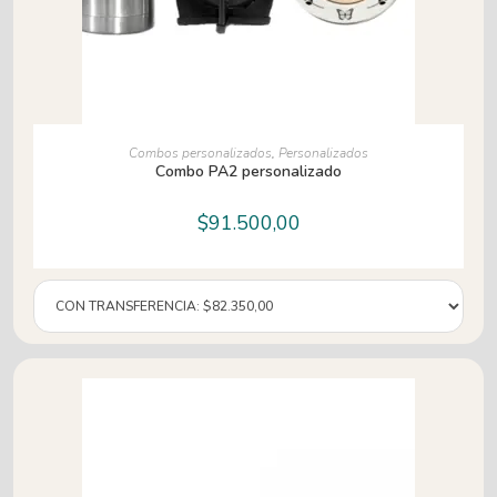
AÑADIR AL CARRITO
Combos personalizados
,
Personalizados
Combo PA2 personalizado
$
91.500,00