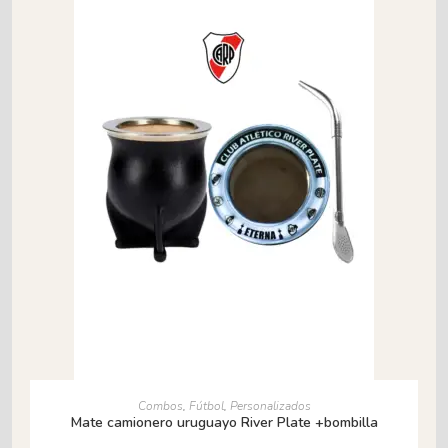
AÑADIR AL CARRITO
Combos
,
Fútbol
,
Personalizados
Mate camionero uruguayo River Plate +bombilla