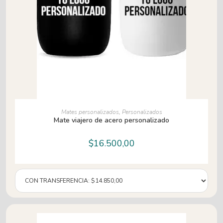
AÑADIR AL CARRITO
Mates personalizados
,
Personalizados
Mate viajero de acero personalizado
$
16.500,00