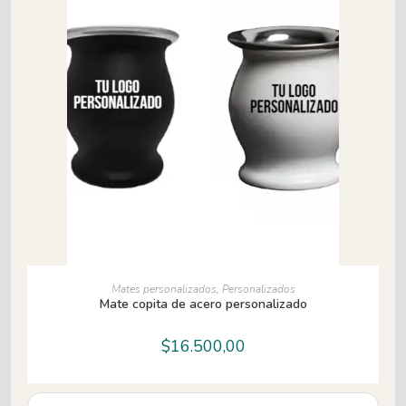
AÑADIR AL CARRITO
Mates personalizados
,
Personalizados
Mate copita de acero personalizado
$
16.500,00