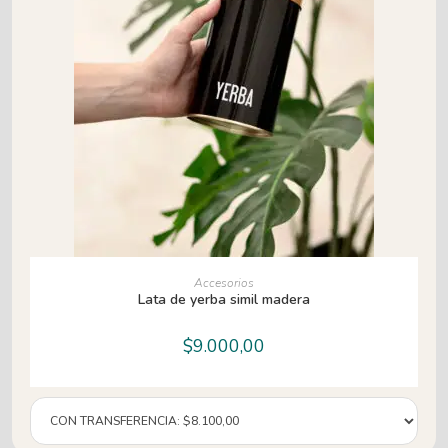
AÑADIR AL CARRITO
Accesorios
Lata de yerba simil madera
$
9.000,00