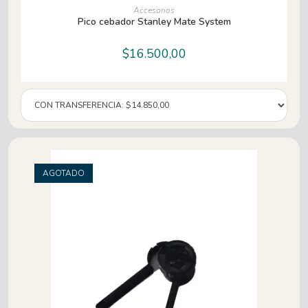
AÑADIR AL CARRITO
Accesorios
Pico cebador Stanley Mate System
$
16.500,00
AGOTADO