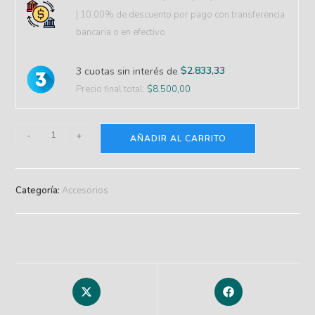
| 10.00% de descuento
por pago con transferencia
bancaria o en efectivo
$
2.833,33
3 cuotas sin interés de
Precio final total:
$
8.500,00
-
+
AÑADIR AL CARRITO
Categoría:
Accesorios