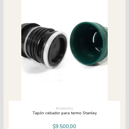
AÑADIR AL CARRITO
Accesorios
Tapón cebador para termo Stanley
$
9.500,00