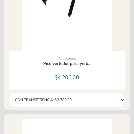
LEER MÁS
Accesorios
Pico vertedor para yerba
$
4.200,00