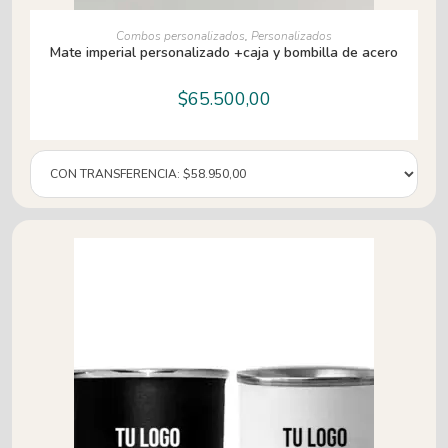
AÑADIR AL CARRITO
Combos personalizados
,
Personalizados
Mate imperial personalizado +caja y bombilla de acero
$
65.500,00