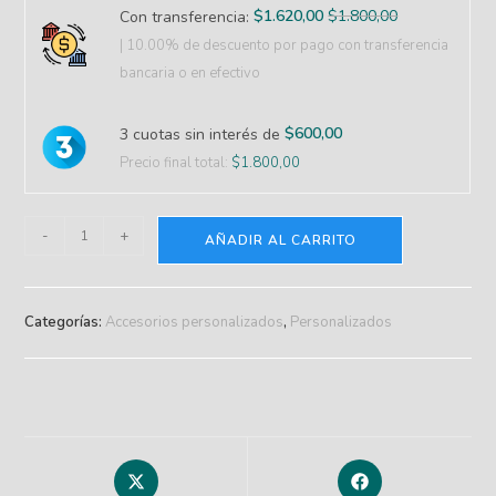
$
1.620,00
$
1.800,00
Con transferencia:
| 10.00% de descuento
por pago con transferencia
bancaria o en efectivo
$
600,00
3 cuotas sin interés de
Precio final total:
$
1.800,00
-
+
AÑADIR AL CARRITO
Categorías:
Accesorios personalizados
,
Personalizados