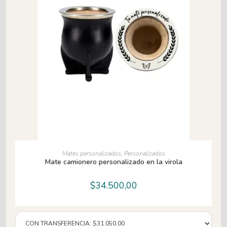
AÑADIR AL CARRITO
Mates personalizados
,
Personalizados
Mate camionero personalizado en la virola
$
34.500,00