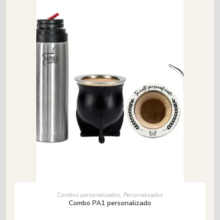
AÑADIR AL CARRITO
Combos personalizados
,
Personalizados
Combo PA1 personalizado