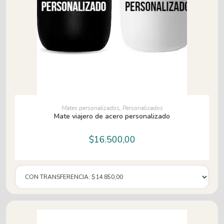
AÑADIR AL CARRITO
Mates personalizados
,
Personalizados
Mate viajero de acero personalizado
$
16.500,00