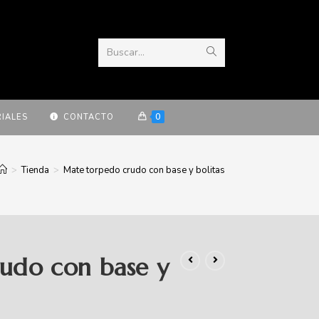
Buscar...
0
IALES
CONTACTO
>
Tienda
>
Mate torpedo crudo con base y bolitas
udo con base y