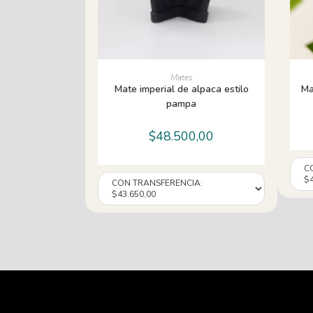
AÑADIR AL CARRITO
Mates
Mate imperial de alpaca estilo
Ma
pampa
$
48.500,00