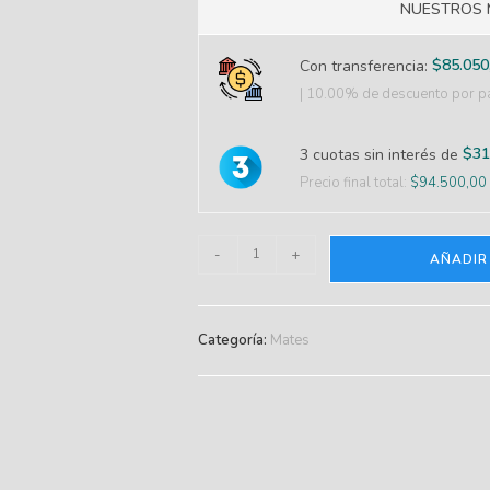
NUESTROS 
$
85.050
Con transferencia:
| 10.00% de descuento
por pa
$
31
3 cuotas sin interés de
Precio final total:
$
94.500,00
-
+
AÑADIR
Categoría:
Mates