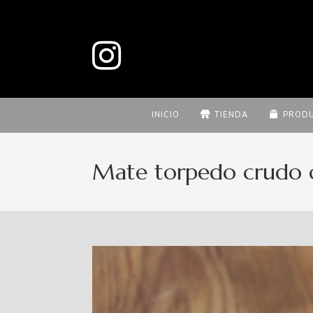
INICIO
TIENDA
PROD
Mate torpedo crudo c