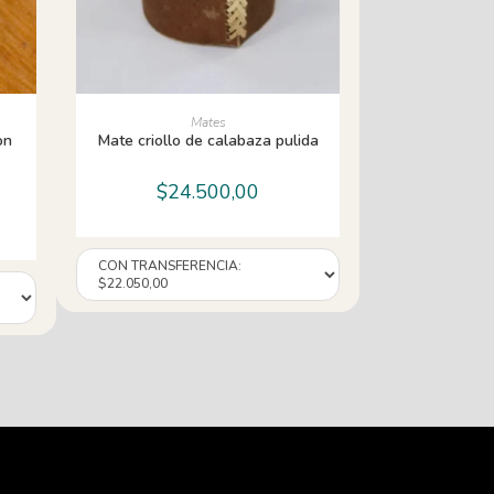
AÑADIR AL CARRITO
Mates
on
Mate criollo de calabaza pulida
$
24.500,00