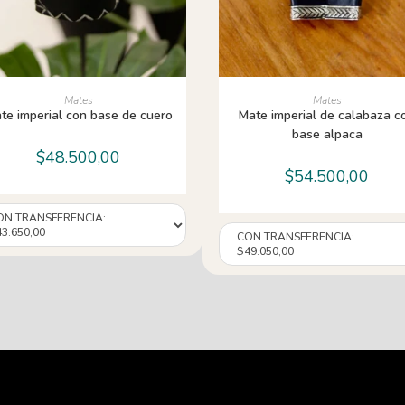
AÑADIR AL CARRITO
AÑADIR AL CARRITO
Mates
Mates
te imperial con base de cuero
Mate imperial de calabaza c
base alpaca
$
48.500,00
$
54.500,00