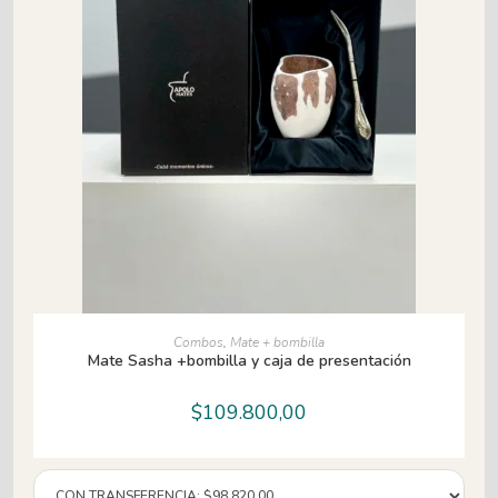
AÑADIR AL CARRITO
Combos
,
Mate + bombilla
Mate Sasha +bombilla y caja de presentación
$
109.800,00