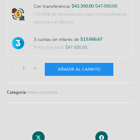
$
42.300,00
$
47.000,00
Con transferencia:
| 10.00% de descuento
por pago con transferencia
bancaria o en efectivo
$
15.666,67
3 cuotas sin interés de
Precio final total:
$
47.000,00
-
+
AÑADIR AL CARRITO
Categoría:
Mate + bombilla