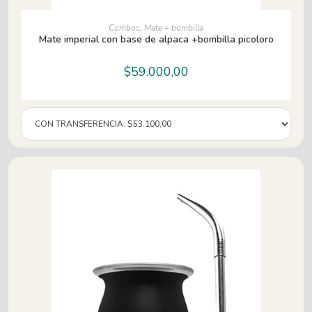
AÑADIR AL CARRITO
Combos
,
Mate + bombilla
Mate imperial con base de alpaca +bombilla picoloro
$
59.000,00