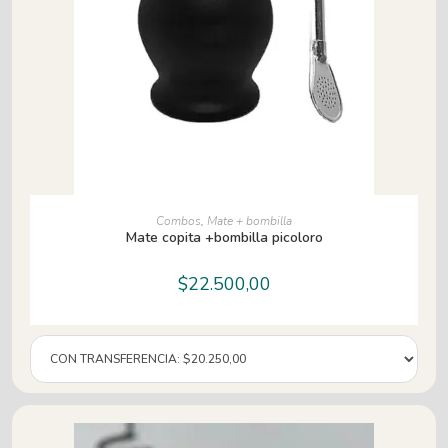
AÑADIR AL CARRITO
Combos
,
Mate + bombilla
Mate copita +bombilla picoloro
$
22.500,00