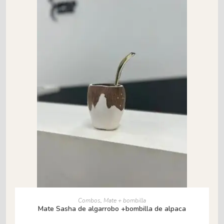
AÑADIR AL CARRITO
Combos
,
Mate + bombilla
Mate Sasha de algarrobo +bombilla de alpaca