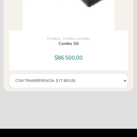
AÑADIR AL CARRITO
Combos
,
Combos simples
Combo S6
$
86.500,00