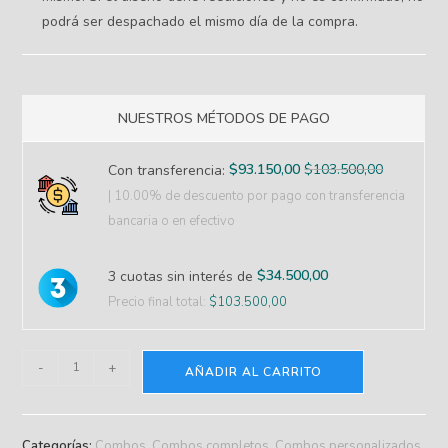
podrá ser despachado el mismo día de la compra.
NUESTROS MÉTODOS DE PAGO
$
93.150,00
$
103.500,00
Con transferencia:
| 10.00% de descuento
por pago con transferencia
bancaria o en efectivo
$
34.500,00
3 cuotas sin interés de
Precio final total:
$
103.500,00
-
+
AÑADIR AL CARRITO
Categorías:
Combos
,
Combos completos
,
Combos personalizados
,