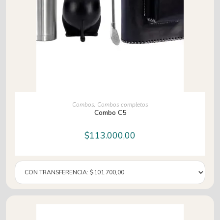
AÑADIR AL CARRITO
Combos
,
Combos completos
Combo C5
$
113.000,00