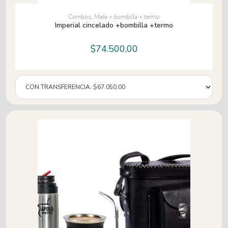
AÑADIR AL CARRITO
Combos
,
Mate + bombilla + termo
Imperial cincelado +bombilla +termo
$
74.500,00