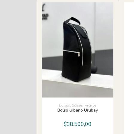
AÑADIR AL CARRITO
Bolsos
,
Bolsos materos
Bolso urbano Urubay
$
38.500,00