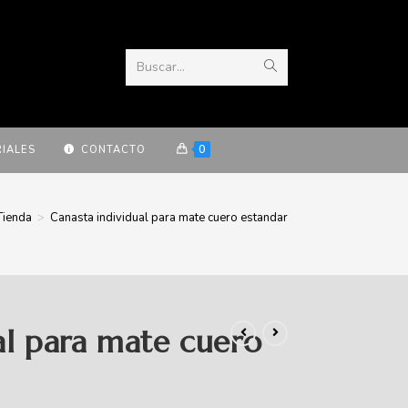
Buscar...
0
IALES
CONTACTO
Tienda
>
Canasta individual para mate cuero estandar
al para mate cuero