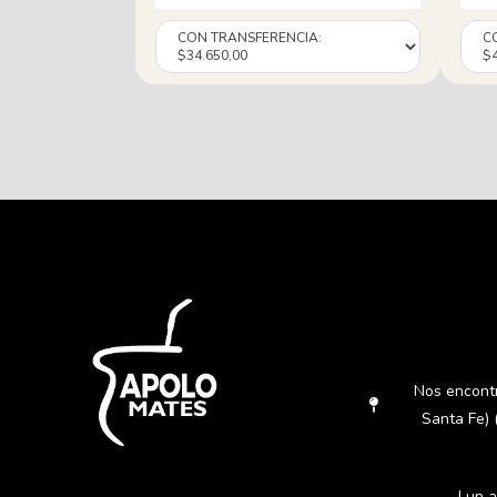
Nos encont
Santa Fe) 
Lun a