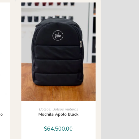
AÑADIR AL CARRITO
Bolsos
,
Bolsos materos
ro
Mochila Apolo black
$
64.500,00