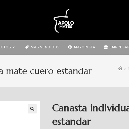
UCTOS
MAS VENDIDOS
MAYORISTA
EMPRESAR
ra mate cuero estandar
>
Canasta individu
estandar