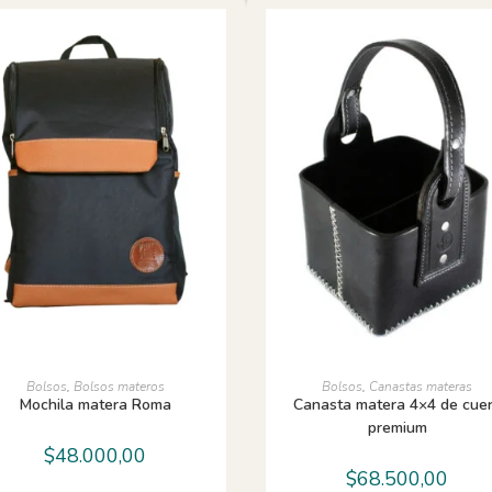
AÑADIR AL CARRITO
AÑADIR AL CARRITO
Bolsos
,
Bolsos materos
Bolsos
,
Canastas materas
Mochila matera Roma
Canasta matera 4×4 de cue
premium
$
48.000,00
$
68.500,00