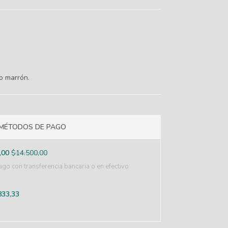
o marrón.
MÉTODOS DE PAGO
,00
$
14.500,00
go con transferencia bancaria o en efectivo
833,33