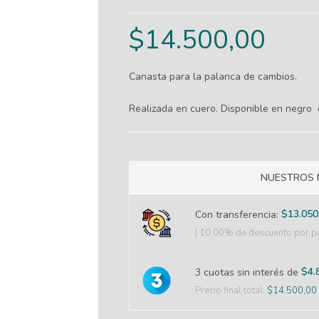
$
14.500,00
Canasta para la palanca de cambios.
Realizada en cuero. Disponible en negro 
NUESTROS 
$
13.050
Con transferencia:
| 10.00% de descuento
por pa
$
4.
3 cuotas sin interés de
Precio final total:
$
14.500,00