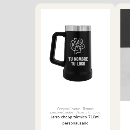
AÑADIR AL CARRITO
Personalizados
,
Termos
personalizados
,
Vasos y Chopps
Jarro chopp térmico 710ml
personalizado