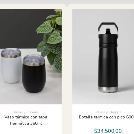
AÑADIR AL CARRITO
AÑADIR AL CARRITO
Vasos y Chopps
Vasos y Chopps
Vaso térmico con tapa
Botella térmica con pico 600
hermética 360ml
$
34.500,00