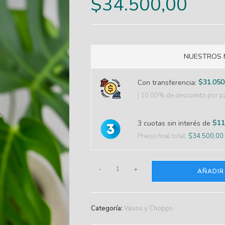
$
34.500,00
NUESTROS 
$
31.050
Con transferencia:
| 10.00% de descuento
por pa
$
11
3 cuotas sin interés de
Precio final total:
$
34.500,00
-
+
AÑADIR
Categoría:
Vasos y Chopps