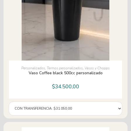
AÑADIR AL CARRITO
Personalizados
,
Termos personalizados
,
Vasos y Chopps
Vaso Coffee black 500cc personalizado
$
34.500,00