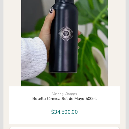
AÑADIR AL CARRITO
Vasos y Chopps
Botella térmica Sol de Mayo 500ml
$
34.500,00