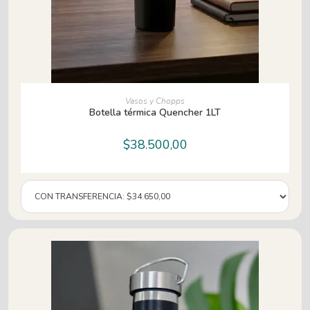
AÑADIR AL CARRITO
Vasos y Chopps
Botella térmica Quencher 1LT
$
38.500,00